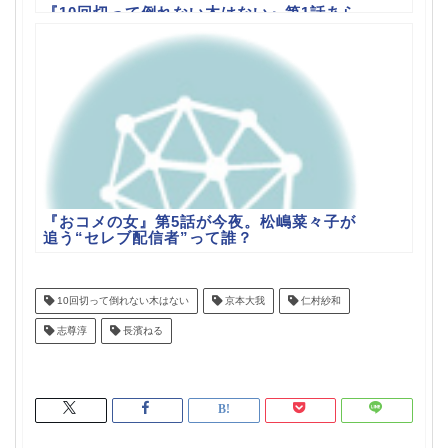
『10回切って倒れない木はない』第1話あら
すじ｜社長失脚と23年ぶりの再会から始ま
る純愛の導入回
『おコメの女』第5話が今夜。松嶋菜々子が
追う“セレブ配信者”って誰？
10回切って倒れない木はない
京本大我
仁村紗和
志尊淳
長濱ねる