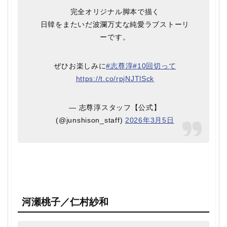
完全オリジナル脚本で描く
日韓をまたいだ波瀾万丈な純愛ラブストーリ
ーです。
ぜひお楽しみに
#志尊淳
#10回切って
https://t.co/rpjNJTlSck
— 志尊淳スタッフ【公式】
(@junshison_staff)
2026年3月5日
河瀬桃子／仁村紗和