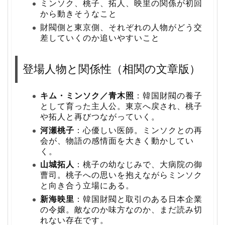
ミンソク、桃子、拓人、映里の関係が初回
から動きそうなこと
財閥側と東京側、それぞれの人物がどう交
差していくのか追いやすいこと
登場人物と関係性（相関の文章版）
キム・ミンソク／青木照
：韓国財閥の養子
として育った主人公。東京へ戻され、桃子
や拓人と再びつながっていく。
河瀬桃子
：心優しい医師。ミンソクとの再
会が、物語の感情面を大きく動かしてい
く。
山城拓人
：桃子の幼なじみで、大病院の御
曹司。桃子への思いを抱えながらミンソク
と向き合う立場にある。
新海映里
：韓国財閥と取引のある日本企業
の令嬢。敵なのか味方なのか、まだ読み切
れない存在です。