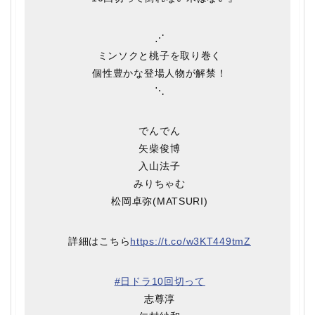
⋰
ミンソクと桃子を取り巻く
個性豊かな登場人物が解禁！
⋱
でんでん
矢柴俊博
入山法子
みりちゃむ
松岡卓弥(MATSURI)
詳細はこちら
https://t.co/w3KT449tmZ
#日ドラ10回切って
志尊淳