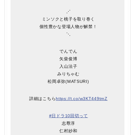
⋰
ミンソクと桃子を取り巻く
個性豊かな登場人物が解禁！
⋱
でんでん
矢柴俊博
入山法子
みりちゃむ
松岡卓弥(MATSURI)
詳細はこちら
https://t.co/w3KT449tmZ
#日ドラ10回切って
志尊淳
仁村紗和