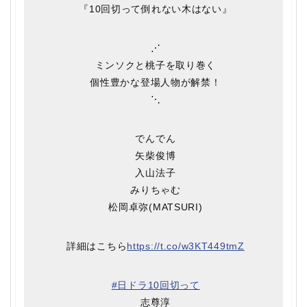
『10回切って倒れない木はない』
⋰
ミンソクと桃子を取り巻く
個性豊かな登場人物が解禁！
⋱
でんでん
矢柴俊博
入山法子
みりちゃむ
松岡卓弥(MATSURI)
詳細はこちら
https://t.co/w3KT449tmZ
#日ドラ10回切って
志尊淳