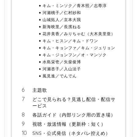
キム・ミンソク／青木照／志尊淳
河瀬桃子／仁村紗和
山城拓人／京本大我
新海映里／長濱ねる
花井美香／みりちゃむ（大木美里亜）
キム・ヒスン／キム・ドワン
キム・キョンファ／キム・ジュリョン
キム・ジョンフン／オ・マンソク
水島栄壱／矢柴俊博
河瀬杏子／入山法子
風見進／でんでん
主題歌
どこで見られる？見逃し配信・配信サ
ービス
各話ガイド（内部リンク用の置き場）
視聴・放送情報（更新枠：短く）
SNS・公式発信（ネタバレ控えめ）