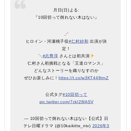
月日(日)よる:
『10回切って倒れない木はない』
⋰
ヒロイン・河瀬桃子役
#仁村紗和
出演が決
定！
⋱
#志尊淳
さんとは初共演
仁村さん初挑戦となる「王道ロマンス」
どんなストーリーを織りなすのか
ぜひお楽しみに！
https://t.co/w3KT449tmZ
公式タグ️
#10回切って
pic.twitter.com/7ckI28lASV
— 10回切って倒れない木はない【公式】日
テレ日曜ドラマ (@10kaikitte_ntv)
2026年3