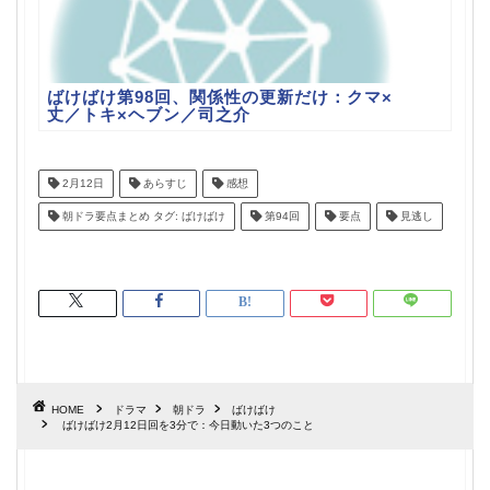
ばけばけ第98回、関係性の更新だけ：クマ×
丈／トキ×ヘブン／司之介
2月12日
あらすじ
感想
朝ドラ要点まとめ タグ: ばけばけ
第94回
要点
見逃し
HOME
ドラマ
朝ドラ
ばけばけ
ばけばけ2月12日回を3分で：今日動いた3つのこと