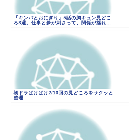
『キンパとおにぎり』5話の胸キュン見どこ
ろ3選。仕事と夢が刺さって、関係が揺れる
回
朝ドラばけばけ2/10回の見どころをサクッと
整理