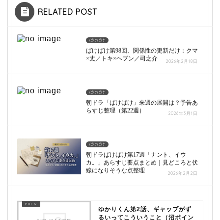
RELATED POST
ばけばけ
ばけばけ第98回、関係性の更新だけ：クマ
×丈／トキ×ヘブン／司之介
2026年2月18日
ばけばけ
朝ドラ「ばけばけ」来週の展開は？予告あ
らすじ整理（第22週）
2026年3月1日
ばけばけ
朝ドラばけばけ第17週「ナント、イウ
カ。」あらすじ要点まとめ｜見どころと伏
線になりそうな点整理
2026年2月2日
ゆかりくん第2話、ギャップがず
るいってこういうこと（沼ポイン