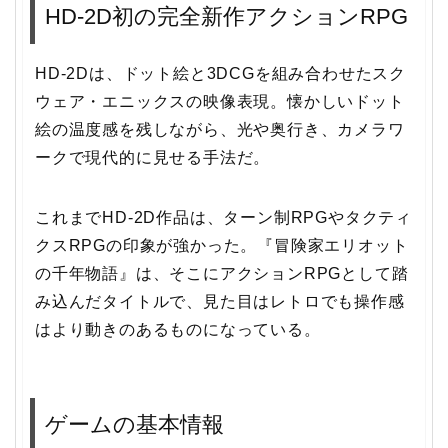
HD-2D初の完全新作アクションRPG
HD-2Dは、ドット絵と3DCGを組み合わせたスク
ウェア・エニックスの映像表現。懐かしいドット
絵の温度感を残しながら、光や奥行き、カメラワ
ークで現代的に見せる手法だ。
これまでHD-2D作品は、ターン制RPGやタクティ
クスRPGの印象が強かった。『冒険家エリオット
の千年物語』は、そこにアクションRPGとして踏
み込んだタイトルで、見た目はレトロでも操作感
はより動きのあるものになっている。
ゲームの基本情報