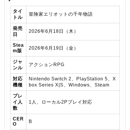
タイ
冒険家エリオットの千年物語
トル
発売
2026年6月18日（木）
日
Stea
2026年6月19日（金）
m版
ジャ
アクションRPG
ンル
対応
Nintendo Switch 2、PlayStation 5、X
機種
box Series X|S、Windows、Steam
プレ
イ人
1人、ローカル2Pプレイ対応
数
CER
B
O