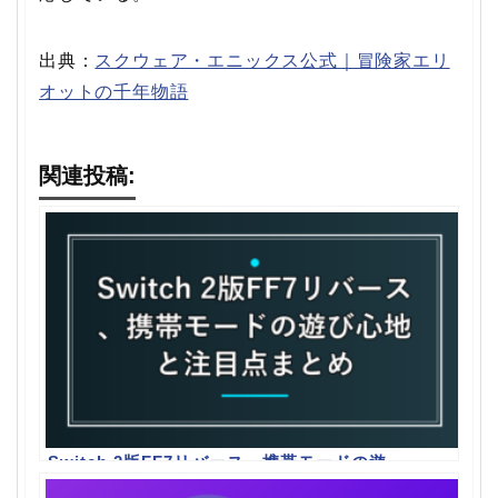
出典：
スクウェア・エニックス公式｜冒険家エリ
オットの千年物語
関連投稿:
Switch 2版FF7リバース、携帯モードの遊
び心地と注目点まとめ