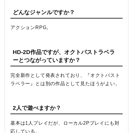
どんなジャンルですか？
アクションRPG。
HD-2D作品ですが、オクトパストラベラ
ーとつながっていますか？
完全新作として発表されており、『オクトパスト
ラベラー』とは別の作品として見たほうがよい。
2人で遊べますか？
基本は1人プレイだが、ローカル2Pプレイにも対
応している。