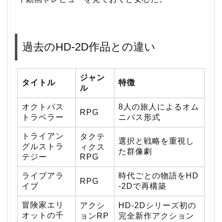
過去のHD-2D作品との違い
ジャン
タイトル
特徴
ル
オクトパス
8人の旅人によるオム
RPG
トラベラー
ニバス形式
トライアン
タクテ
選択と戦略を重視し
グルストラ
ィクス
た群像劇
テジー
RPG
ライブアラ
時代ごとの物語をHD
RPG
イブ
-2Dで再構築
冒険家エリ
アクシ
HD-2Dシリーズ初の
オットの千
ョンRP
完全新作アクション