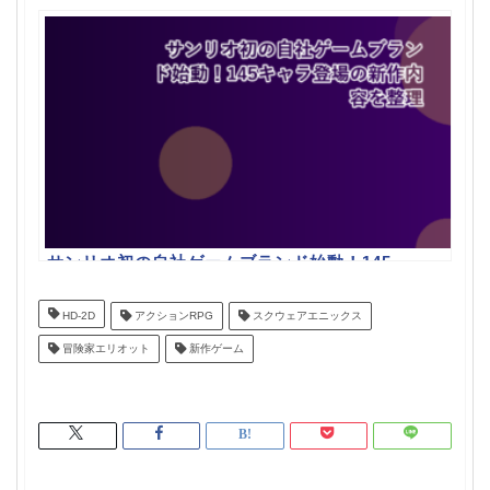
応機種と注目点を整理
サンリオ初の自社ゲームブランド始動！145
キャラ登場の新作内容を整理
HD-2D
アクションRPG
スクウェアエニックス
冒険家エリオット
新作ゲーム