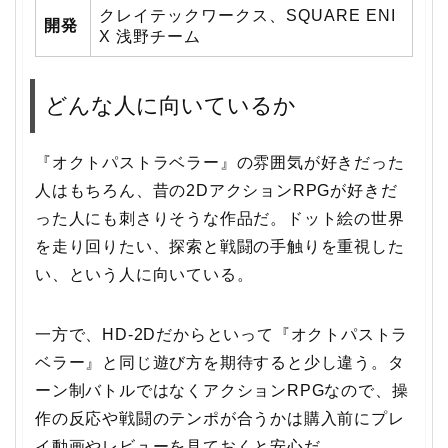
クレイテックワークス、SQUARE ENI
開発
X 浅野チーム
どんな人に向いているか
『オクトパストラベラー』の雰囲気が好きだった
人はもちろん、昔の2DアクションRPGが好きだ
った人にも刺さりそうな作品だ。ドット絵の世界
を走り回りたい、探索と戦闘の手触りを重視した
い、という人に向いている。
一方で、HD-2Dだからといって『オクトパストラ
ベラー』と同じ遊び方を期待すると少し違う。タ
ーン制バトルではなくアクションRPGなので、操
作の反応や戦闘のテンポが合うかは購入前にプレ
イ動画やレビューを見ておくと安心だ。