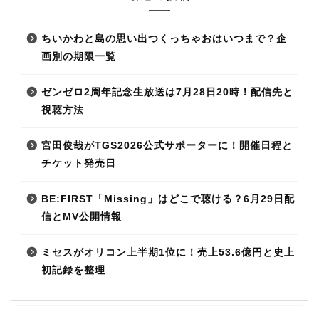
ちいかわと島の思い出つくっちゃおはいつまで？企
画別の期限一覧
ゼンゼロ2周年記念生放送は7月28日20時！配信先と
視聴方法
宮田俊哉がTGS2026公式サポーターに！開催日程と
チケット発売日
BE:FIRST「Missing」はどこで聴ける？6月29日配
信とMV公開情報
ミセスがオリコン上半期1位に！売上53.6億円と史上
初記録を整理