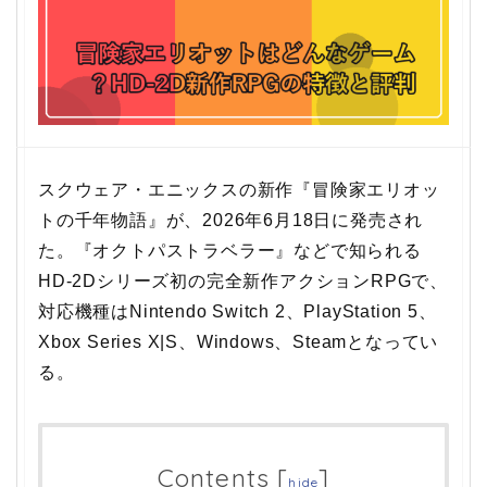
スクウェア・エニックスの新作『冒険家エリオッ
トの千年物語』が、2026年6月18日に発売され
た。『オクトパストラベラー』などで知られる
HD-2Dシリーズ初の完全新作アクションRPGで、
対応機種はNintendo Switch 2、PlayStation 5、
Xbox Series X|S、Windows、Steamとなってい
る。
Contents
[
]
hide