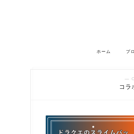
ホーム
プ
― 
コラ