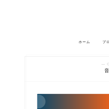
ホーム
プ
― 