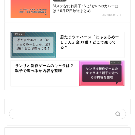
Mステなにわ男子×Aぇ! groupのカバー曲
は？6月12日放送まとめ
2026年6月12日
忍たまウエハース「にふぉるめー
しょん」全31種！どこで売って
る？
サンリオ新作ゲームのキャラは？
親子で遊べるか内容を整理