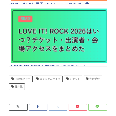
Mステなにわ男子×Aぇ! groupのカバー曲
は？6月12日放送まとめ
LOVE IT! ROCK 2026はいつ？チケット・
出演者・会場アクセスをまとめた
Premaツアー
スタジアムライブ
チケット
先行受付
藤井風