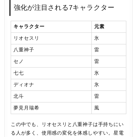
強化が注目される7キャラクター
キャラクター
元素
リオセスリ
氷
八重神子
雷
セノ
雷
七七
氷
ディオナ
氷
北斗
雷
夢見月瑞希
風
この中でも、リオセスリと八重神子は手持ちにい
る人が多く、使用感の変化を体感しやすい。星電