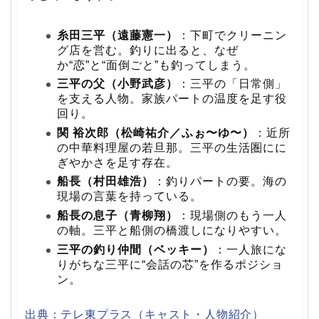
糸田三平（遠藤憲一）
：下町でクリーニン
グ店を営む。釣りに出ると、なぜ
か“恋”と“面倒ごと”も釣ってしまう。
三平の父（小野武彦）
：三平の「日常側」
を支える人物。家族パートの温度を足す役
回り。
関 裕次郎（松崎祐介／ふぉ〜ゆ〜）
：近所
の中華料理屋の若旦那。三平の生活圏にに
ぎやかさを足す存在。
船長（村田雄浩）
：釣りパートの要。海の
現場の言葉を持っている。
船長の息子（青柳翔）
：現場側のもう一人
の軸。三平と船側の橋渡しになりやすい。
三平の釣り仲間（ベッキー）
：一人旅にな
りがちな三平に“会話の芯”を作るポジショ
ン。
出典：テレ東プラス（キャスト・人物紹介）