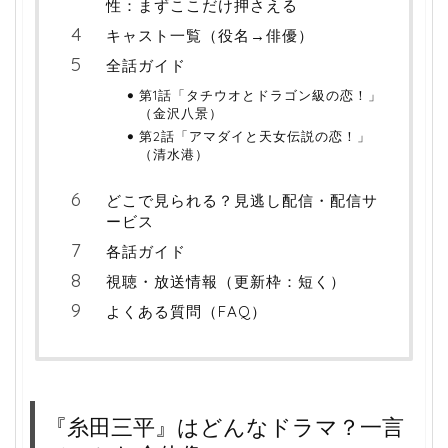
性：まずここだけ押さえる
キャスト一覧（役名→俳優）
全話ガイド
第1話「タチウオとドラゴン級の恋！」
（金沢八景）
第2話「アマダイと天女伝説の恋！」
（清水港）
どこで見られる？見逃し配信・配信サ
ービス
各話ガイド
視聴・放送情報（更新枠：短く）
よくある質問（FAQ）
『糸田三平』はどんなドラマ？一言