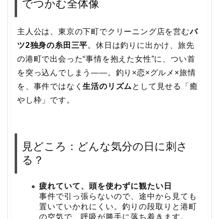
でつかむ全体像
主人公は、東京の下町でクリーニング店を営む
バ
ツ2独身の糸田三平
。休日は釣りに出かけ、旅先
の港町で出会った“事情を抱えた女性”に、つい首
を突っ込んでしまう――。釣り×恋×グルメ×旅情
を、事件ではなく
生活のリズム
として見せる「癒
やし枠」です。
見どころ：どんな気分の日に刺さ
る？
疲れていて、頭を使わずに観たい日
事件で引っ張らないので、途中から見ても
置いていかれにくい。釣りの段取りと港町
の空気で、呼吸が勝手に落ち着きます。