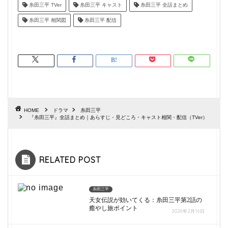
糸田三平 TVer
糸田三平 キャスト
糸田三平 全話まとめ
糸田三平 相関図
糸田三平 配信
HOME
ドラマ
糸田三平
『糸田三平』全話まとめ｜あらすじ・見どころ・キャスト相関・配信（TVer）
RELATED POST
糸田三平
天女伝説が効いてくる：糸田三平第2話の
癒やし旅ポイント
2026年2月16日