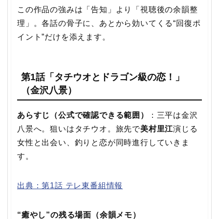
この作品の強みは「告知」より「視聴後の余韻整
理」。各話の骨子に、あとから効いてくる“回復ポ
イント”だけを添えます。
第1話「タチウオとドラゴン級の恋！」
（金沢八景）
あらすじ（公式で確認できる範囲）
：三平は金沢
八景へ。狙いはタチウオ。旅先で
美村里江
演じる
女性と出会い、釣りと恋が同時進行していきま
す。
出典：第1話 テレ東番組情報
“癒やし”の残る場面（余韻メモ）