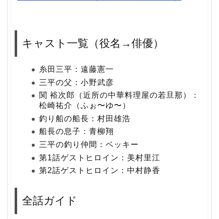
キャスト一覧（役名→俳優）
糸田三平：遠藤憲一
三平の父：小野武彦
関 裕次郎（近所の中華料理屋の若旦那）：
松崎祐介（ふぉ〜ゆ〜）
釣り船の船長：村田雄浩
船長の息子：青柳翔
三平の釣り仲間：ベッキー
第1話ゲストヒロイン：美村里江
第2話ゲストヒロイン：中村静香
全話ガイド