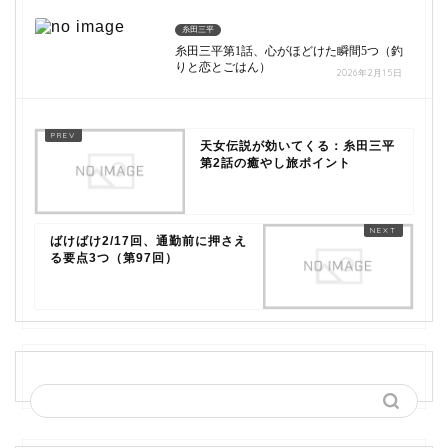
糸田三平
糸田三平第1話、心がほどけた瞬間5つ（釣
りと恋とごはん）
2026年2月15日
天女伝説が効いてくる：糸田三平
第2話の癒やし旅ポイント
ばけばけ2/17回、通勤前に押さえ
る要点3つ（第97回）