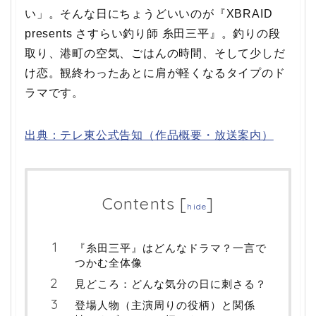
い」。そんな日にちょうどいいのが『XBRAID
presents さすらい釣り師 糸田三平』。釣りの段
取り、港町の空気、ごはんの時間、そして少しだ
け恋。観終わったあとに肩が軽くなるタイプのド
ラマです。
出典：テレ東公式告知（作品概要・放送案内）
Contents
[
]
hide
『糸田三平』はどんなドラマ？一言で
つかむ全体像
見どころ：どんな気分の日に刺さる？
登場人物（主演周りの役柄）と関係