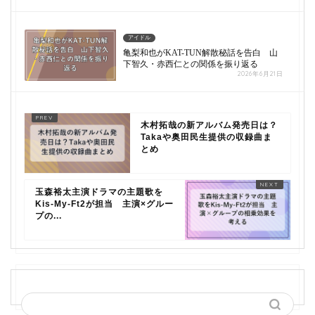
アイドル
亀梨和也がKAT-TUN解散秘話を告白 山
下智久・赤西仁との関係を振り返る
2026年6月21日
木村拓哉の新アルバム発売日は？
Takaや奥田民生提供の収録曲ま
とめ
玉森裕太主演ドラマの主題歌を
Kis-My-Ft2が担当 主演×グルー
プの...