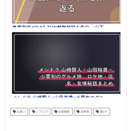
亀梨和也がKAT-TUN解散秘話を告白 山下
智久・赤西仁との関係を振り返る
メシドラ 山崎賢人×山田裕貴×小栗旬のグル
メ旅 ロケ地・店名・友情秘話まとめ
お笑い
ノブコブ
出産報告
吉村崇
第1子