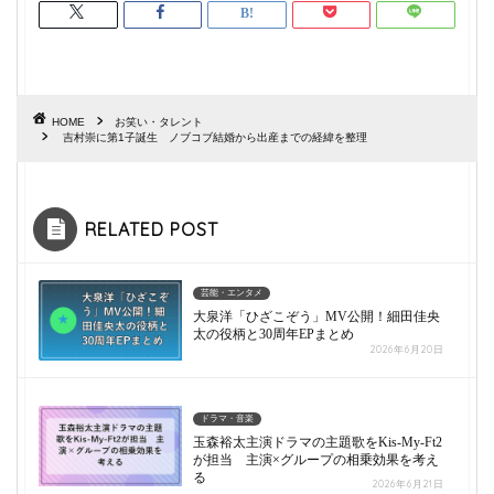
HOME
お笑い・タレント
吉村崇に第1子誕生 ノブコブ結婚から出産までの経緯を整理
RELATED POST
芸能・エンタメ
大泉洋「ひざこぞう」MV公開！細田佳央
太の役柄と30周年EPまとめ
2026年6月20日
ドラマ・音楽
玉森裕太主演ドラマの主題歌をKis-My-Ft2
が担当 主演×グループの相乗効果を考え
る
2026年6月21日