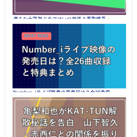
虚ろな十字架ドラマはいつ放送？香取慎吾・
赤楚衛二の役どころと原作まとめ
Number_iライブ映像の発売日は？全26曲収
録と特典まとめ