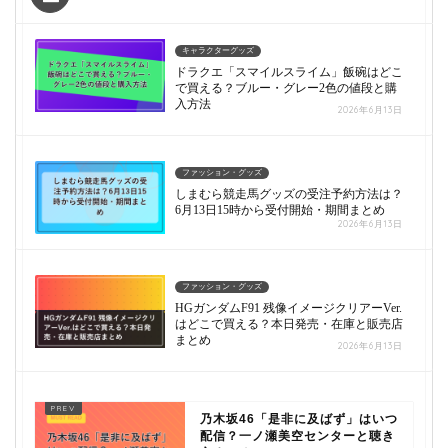
キャラクターグッズ
ドラクエ「スマイルスライム」飯碗はどこ
で買える？ブルー・グレー2色の値段と購
入方法
2026年6月13日
ファッション・グッズ
しまむら競走馬グッズの受注予約方法は？
6月13日15時から受付開始・期間まとめ
2026年6月13日
ファッション・グッズ
HGガンダムF91 残像イメージクリアーVer.
はどこで買える？本日発売・在庫と販売店
まとめ
2026年6月13日
乃木坂46「是非に及ばず」はいつ
配信？一ノ瀬美空センターと聴き