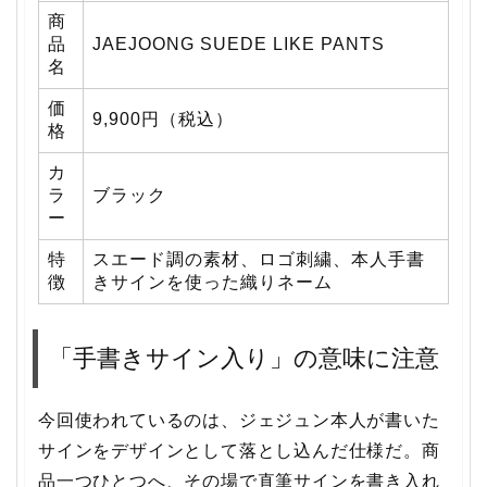
商
品
JAEJOONG SUEDE LIKE PANTS
名
価
9,900円（税込）
格
カ
ラ
ブラック
ー
特
スエード調の素材、ロゴ刺繍、本人手書
徴
きサインを使った織りネーム
「手書きサイン入り」の意味に注意
今回使われているのは、ジェジュン本人が書いた
サインをデザインとして落とし込んだ仕様だ。商
品一つひとつへ、その場で直筆サインを書き入れ