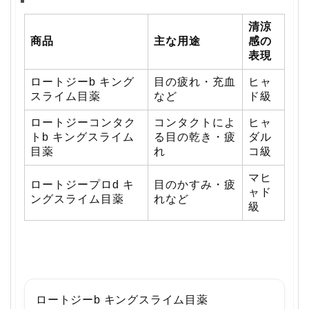
清涼
商品
主な用途
感の
表現
ロートジーb キング
目の疲れ・充血
ヒャ
スライム目薬
など
ド級
ロートジーコンタク
コンタクトによ
ヒャ
トb キングスライム
る目の乾き・疲
ダル
目薬
れ
コ級
マヒ
ロートジープロd キ
目のかすみ・疲
ャド
ングスライム目薬
れなど
級
ロートジーb キングスライム目薬