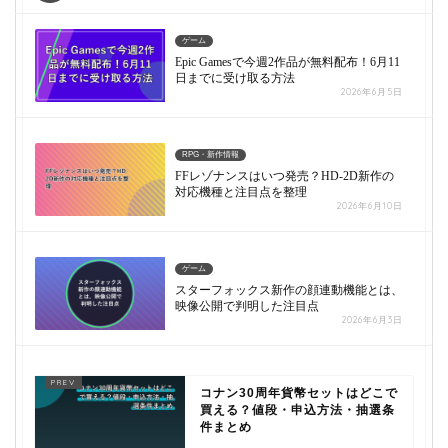
ゲーム
Epic Gamesで今週2作品が無料配布！6月11
日までに受け取る方法
2026年6月5日
RPG・新作情報
FFレゾナンスはいつ発売？HD-2D新作の
対応機種と注目点を整理
2026年6月10日
ゲーム
スターフォックス新作の顔連動機能とは、
映像公開で判明した注目点
2026年6月3日
コナン30周年貨幣セットはどこで
買える？値段・申込方法・抽選条
件まとめ