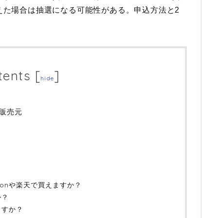
超えた場合は抽選になる可能性がある。申込方法と2
tents
[
]
hide
販売元
zonや楽天で買えますか？
か？
ますか？