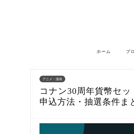
ホーム
プ
アニメ・漫画
コナン30周年貨幣セ
申込方法・抽選条件ま