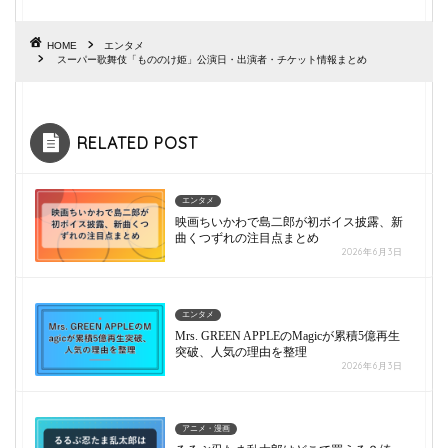
HOME
エンタメ
スーパー歌舞伎「もののけ姫」公演日・出演者・チケット情報まとめ
RELATED POST
エンタメ
映画ちいかわで島二郎が初ボイス披露、新
曲くつずれの注目点まとめ
2026年6月3日
エンタメ
Mrs. GREEN APPLEのMagicが累積5億再生
突破、人気の理由を整理
2026年6月3日
アニメ・漫画