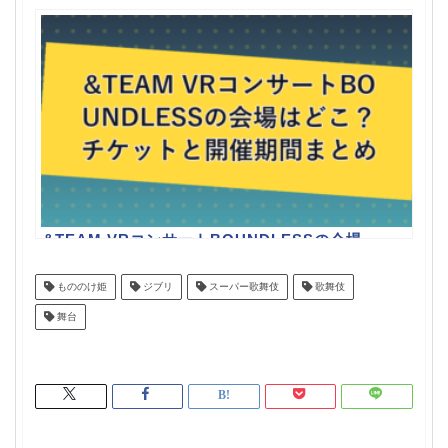
共演、一発撮りの見どころ
&TEAM VRコンサートBOUNDLESSの会場
はどこ？チケットと開催期間まとめ
もののけ姫
ジブリ
スーパー歌舞伎
歌舞伎
舞台