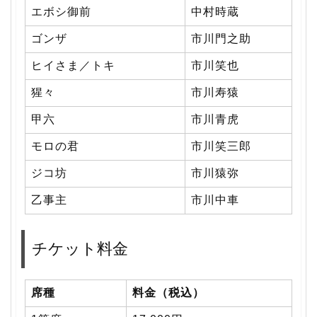
エボシ御前
中村時蔵
ゴンザ
市川門之助
ヒイさま／トキ
市川笑也
猩々
市川寿猿
甲六
市川青虎
モロの君
市川笑三郎
ジコ坊
市川猿弥
乙事主
市川中車
チケット料金
席種
料金（税込）