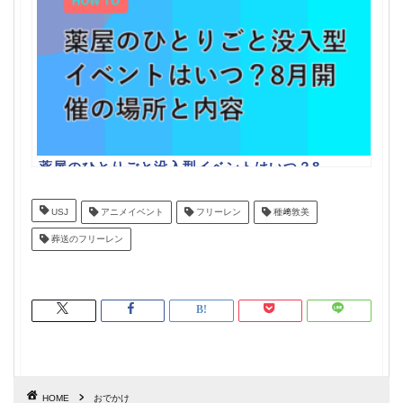
薬屋のひとりごと没入型イベントはいつ？8
月開催の場所と内容
USJ
アニメイベント
フリーレン
種﨑敦美
葬送のフリーレン
HOME
おでかけ